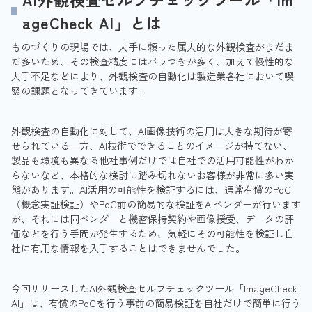
ageCheck AI」とは
ものづくりの現場では、人手に頼った属人的な外観検査がまだま
だ多いため、その検査精度にはバラつきが多く、加えて慢性的な
人手不足などにより、外観検査の自動化は製造業各社において喫
緊の課題となってきています。
外観検査の自動化に対して、AI画像技術の活用は大きな期待が寄
せられている一方、AI技術でできることのイメージが持てない、
製品も環境も異なる他社事例だけでは自社での活用可能性がわか
らないなど、本格的な検討に踏み切れないお客様が非常に多い実
態があります。AI活用の可能性を検証するには、通常有償のPoC
（概念実証検証）やPoC前の簡易的な検証をAIベンダーが行います
が、それには同ベンダーと機密保持契約や画像授受、データの評
価などを行う手間が発生するため、気軽にその可能性を検証し自
社に有用な情報を入手することはできませんでした。
今回リリースしたAI外観検査セルフチェックツール「ImageCheck
AI」は、有償のPoCを行う事前の簡易検証を自社だけで簡単に行う