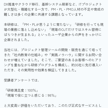
DX推進やクラウド移行、基幹システム刷新など、ITプロジェクト
が大型化・複雑化する一方で、PM・PL・PMO人材の不足や育成の
難しさは多くの企業に共通する課題となっています。
本研修は、「PM・PLが思うように育たない」「研修を行っても現
場の業務に落とし込めない」「現場のOJTだけではスキル習得に
ばらつきが生まれる」といったユーザ企業からの声をきっかけに
企画されました。
当社には、プロジェクト管理ツールの開発・販売を通じて培って
きた「社内教育の仕組み」や「実践ノウハウ」に関するお問い合
わせが増えていました。そこで、ご要望のあるお客様へのヒアリ
ングを重ねながら研修プログラムを構成し、約30社に先行導入い
ただき、その実用性や効果を検証してきました。
受講者アンケートでは、
「研修満足度：100％」
「現場で役に立つと感じる：98％」
と大変高い評価をいただいており、このたび正式なサービスとし