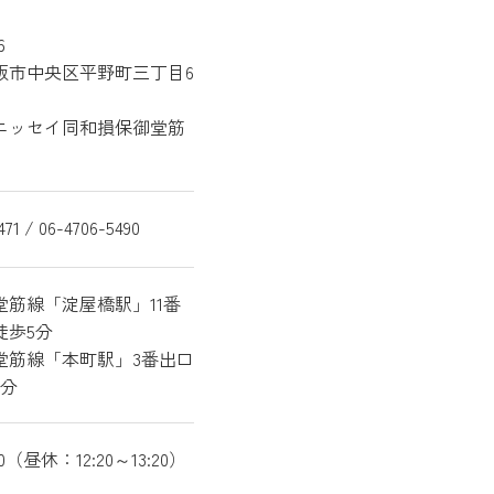
6
阪市中央区平野町
三丁目6
ニッセイ同和損保御堂筋
471 / 06-4706-5490
堂筋線「淀屋橋駅」11番
徒歩5分
堂筋線「本町駅」3番出口
8分
:00（昼休：12:20～13:20）