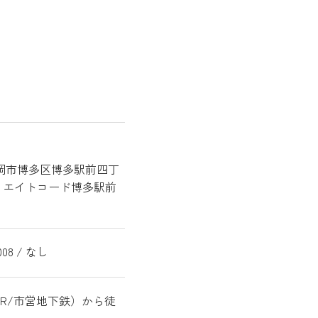
1
岡市博多区博多駅前四
丁
エイトコード博多駅前
8008 / なし
JR/市営地下鉄）から徒